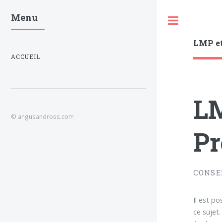
Menu
Toggle
LMP et
ACCUEIL
LM
© angusandross.com
Pr
CONSE
Il est p
ce sujet.