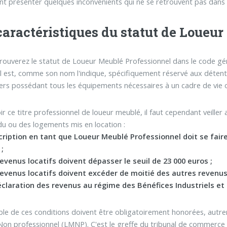
t présenter quelques inconvénients qui ne se retrouvent pas dans
caractéristiques du statut de Loueu
rouverez le statut de Loueur Meublé Professionnel dans le code gé
 Il est, comme son nom l'indique, spécifiquement réservé aux détente
ers possédant tous les équipements nécessaires à un cadre de vie o
ir ce titre professionnel de loueur meublé, il faut cependant veiller
u ou des logements mis en location :
scription en tant que Loueur Meublé Professionnel doit se fai
 ;
evenus locatifs doivent dépasser le seuil de 23 000 euros ;
evenus locatifs doivent excéder de moitié des autres revenus l
éclaration des revenus au régime des Bénéfices Industriels et
le de ces conditions doivent être obligatoirement honorées, autre
on professionnel (LMNP). C'est le greffe du tribunal de commerce q