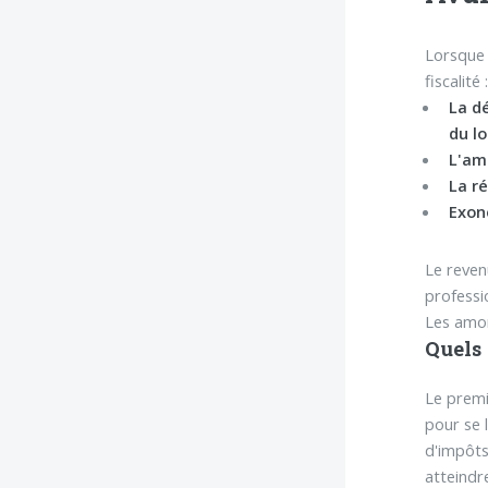
Lorsque 
fiscalité 
La d
du l
L'am
La ré
Exoné
Le reven
professi
Les amor
Quels
Le premi
pour se 
d'impôts
atteindr