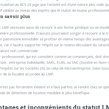
culation au RCS s'il juge que l'activité est d'une nature plus civile 
atif valable au niveau des impôts que le statut de loueur profession
n savoir plus
t LMP nécessite aussi de recourir à une forme juridique ou un mod
nière professionnelle. D'aucuns pourraient songer à recourir à la cré
n patrimoine immobilier et profiter en même temps des avantages 
é, car il faudra supporter l'impôt sur le revenu découlant du caract
nature non commerciale.
r professionnel, qui est considéré comme un commerçant, doit donc
hoix : entreprise Individuelle, SARL, EURL ou SNC (Société en Nom Co
'Impôts sur les Sociétés (IS) ou celui de microentreprise. Dans tou
er de la fiscalité accordée au LMP.
n'est pas forcément évident et il faut parfois se rendre chez un spéc
ode de détention de location meublée le plus bénéfique.
tages et inconvénients du statut 