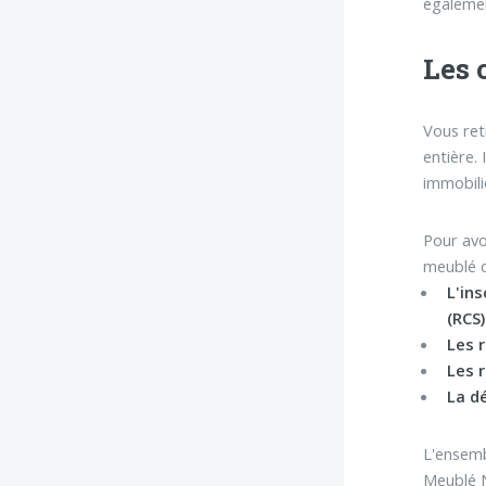
égalemen
Les 
Vous ret
entière.
immobili
Pour avo
meublé d
L'in
(RCS)
Les r
Les r
La d
L'ensemb
Meublé N