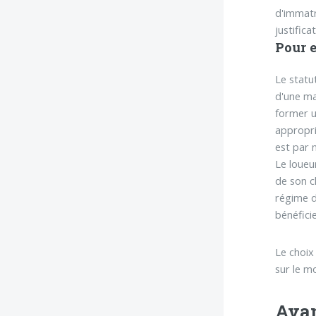
d'immatri
justific
Pour e
Le statu
d'une ma
former u
appropri
est par 
Le loueu
de son c
régime d
bénéfici
Le choix 
sur le m
Avan