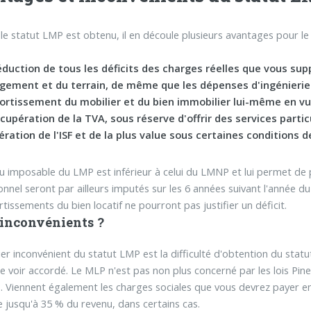
le statut LMP est obtenu, il en découle plusieurs avantages pour le
:
éduction de tous les déficits des charges réelles que vous supp
ogement et du terrain, de même que les dépenses d'ingénierie 
ortissement du mobilier et du bien immobilier lui-même en vue 
cupération de la TVA, sous réserve d'offrir des services particu
ration de l'ISF et de la plus value sous certaines conditions d
u imposable du LMP est inférieur à celui du LMNP et lui permet de 
onnel seront par ailleurs imputés sur les 6 années suivant l'année du
tissements du bien locatif ne pourront pas justifier un déficit.
 inconvénients ?
er inconvénient du statut LMP est la difficulté d'obtention du statut
le voir accordé. Le MLP n'est pas non plus concerné par les lois Pin
. Viennent également les charges sociales que vous devrez payer e
e jusqu'à 35 % du revenu, dans certains cas.